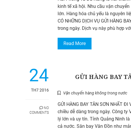
kinh tế xã hội. Nhu cầu vận chuyển
lớn. Hàng hóa chủ yếu là nguyên li
CÓ NHỮNG DỊCH VỤ GỬI HÀNG BAY N
trong ngày. Dịch vụ này phù hợp vớ
Read More
24
GỬI HÀNG BAY T
TH7 2016
Vận chuyển hàng không trong nước
GỬI HÀNG BAY TÂN SƠN NHẤT ĐI VÂ
NO
chiều dễ dàng trong ngày. Công ty
COMMENTS
lý lớn và uy tín. Tỉnh Quảng Ninh l
cả nước. Sân bay Vân Đồn như mảnh