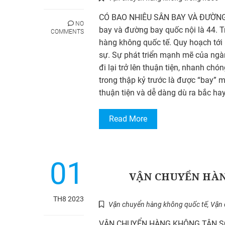
CÓ BAO NHIÊU SÂN BAY VÀ ĐƯỜNG B
NO
bay và đường bay quốc nội là 44. T
COMMENTS
hàng không quốc tế. Quy hoạch tới
sự. Sự phát triển mạnh mẽ của ngàn
đi lại trở lên thuận tiện, nhanh ch
trong thập kỷ trước là được “bay” m
thuận tiện và dễ dàng dù ra bắc ha
Read More
01
VẬN CHUYỂN HÀ
TH8 2023
Vận chuyển hàng không quốc tế
,
Vận 
VẬN CHUYỂN HÀNG KHÔNG TÂN SƠN