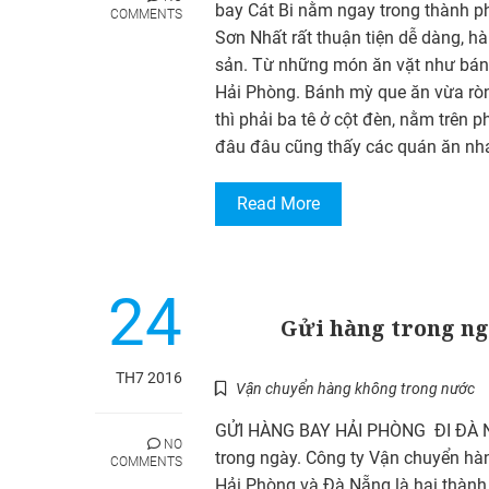
bay Cát Bi nằm ngay trong thành ph
COMMENTS
Sơn Nhất rất thuận tiện dễ dàng, h
sản. Từ những món ăn vặt như bán
Hải Phòng. Bánh mỳ que ăn vừa ròn,
thì phải ba tê ở cột đèn, nằm trên
đâu đâu cũng thấy các quán ăn n
Read More
24
Gửi hàng trong n
TH7 2016
Vận chuyển hàng không trong nước
GỬI HÀNG BAY HẢI PHÒNG ĐI ĐÀ NẴ
NO
trong ngày. Công ty Vận chuyển hàn
COMMENTS
Hải Phòng và Đà Nẵng là hai thành