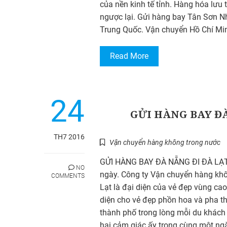
của nền kinh tế tỉnh. Hàng hóa lưu
ngược lại. Gửi hàng bay Tân Sơn N
Trung Quốc. Vận chuyển Hồ Chí Mi
Read More
24
GỬI HÀNG BAY ĐÀ
TH7 2016
Vận chuyển hàng không trong nước
GỬI HÀNG BAY ĐÀ NẴNG ĐI ĐÀ LẠT G
NO
ngày. Công ty Vận chuyển hàng khôn
COMMENTS
Lạt là đại diện của vẻ đẹp vùng c
diện cho vẻ đẹp phồn hoa và pha th
thành phố trong lòng mỗi du khách 
hai cảm giác ấy trong cùng một ngà