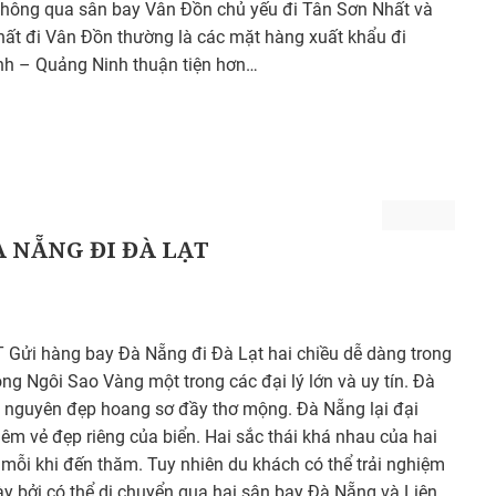
 thông qua sân bay Vân Đồn chủ yếu đi Tân Sơn Nhất và
hất đi Vân Đồn thường là các mặt hàng xuất khẩu đi
nh – Quảng Ninh thuận tiện hơn…
 NẴNG ĐI ĐÀ LẠT
ửi hàng bay Đà Nẵng đi Đà Lạt hai chiều dễ dàng trong
g Ngôi Sao Vàng một trong các đại lý lớn và uy tín. Đà
ao nguyên đẹp hoang sơ đầy thơ mộng. Đà Nẵng lại đại
êm vẻ đẹp riêng của biển. Hai sắc thái khá nhau của hai
mỗi khi đến thăm. Tuy nhiên du khách có thể trải nghiệm
y bởi có thể di chuyển qua hai sân bay Đà Nẵng và Liên