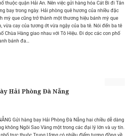
ố thuộc quận Hải An. Nên việc gửi hàng hóa Cát Bi đi Tân
àng bay trong ngày. Hải phòng quê hương của nhiều đặc
h mỳ que cũng trở thành một thương hiệu bánh mỳ que
 vừa cay của tương ớt vừa ngậy của ba tê. Nói đến ba tê
 phố Chùa Hàng giao nhau với Tô Hiệu. Đi dọc các con phố
hanh bánh đa…
gày Hải Phòng Đà Nẵng
NG Gửi hàng bay Hải Phòng Đà Nẵng hai chiều dễ dàng
g không Ngôi Sao Vàng một trong các đại lý lớn và uy tín.
 phố trực thuộc Trung Ương có nhiều điểm tương đồng về