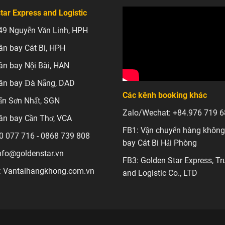
tar Express and Logistic
49 Nguyễn Văn Linh, HPH
ân bay Cát Bi, HPH
ân bay Nội Bài, HAN
ân bay Đà Nẵng, DAD
Các kênh booking khác
ấn Sơn Nhất, SGN
Zalo/Wechat: +84.976 719 
ân bay Cần Thơ, VCA
FB1: Vận chuyển hàng không
00 077 716 - 0868 739 808
bay Cát Bi Hải Phòng
info@goldenstar.vn
FB3: Golden Star Express, Tr
: Vantaihangkhong.com.vn
and Logistic Co., LTD