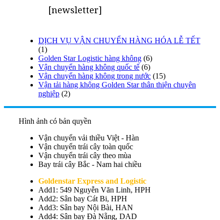
[newsletter]
DỊCH VỤ VẬN CHUYỂN HÀNG HÓA LỄ TẾT
(1)
Golden Star Logistic hàng không
(6)
Vận chuyển hàng không quốc tế
(6)
Vận chuyển hàng không trong nước
(15)
Vận tải hàng không Golden Star thân thiện chuyên
nghiệp
(2)
Hình ảnh có bản quyền
Vận chuyển vải thiều Việt - Hàn
Vận chuyển trái cây toàn quốc
Vận chuyển trái cây theo mùa
Bay trái cây Bắc - Nam hai chiều
Goldenstar Express and Logistic
Add1: 549 Nguyễn Văn Linh, HPH
Add2: Sân bay Cát Bi, HPH
Add3: Sân bay Nội Bài, HAN
Add4: Sân bay Đà Nẵng, DAD