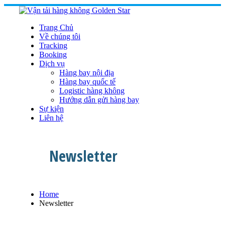
Skip
to
content
Trang Chủ
Về chúng tôi
Tracking
Booking
Dịch vụ
Hàng bay nội địa
Hàng bay quốc tế
Logistic hàng không
Hướng dẫn gửi hàng bay
Sự kiện
Liên hệ
Newsletter
Home
Newsletter